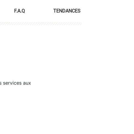
F.A.Q
TENDANCES
s services aux