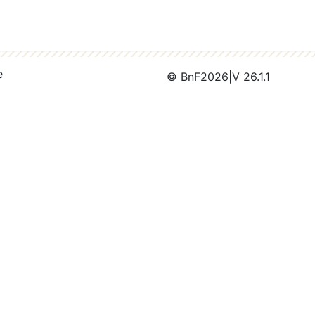
e
© BnF
2026
|
V 26.1.1