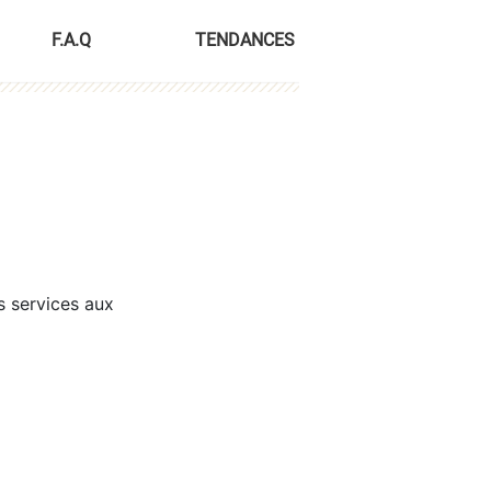
F.A.Q
TENDANCES
s services aux