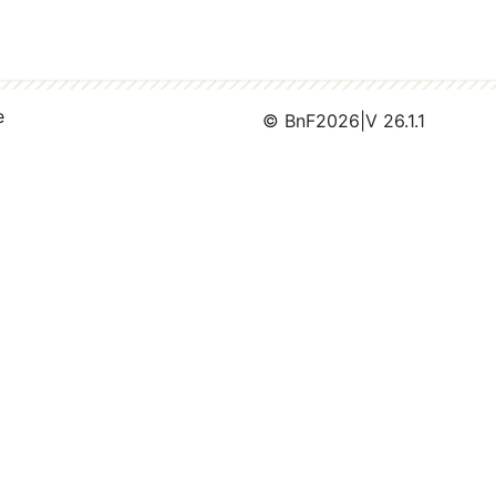
e
© BnF
2026
|
V 26.1.1