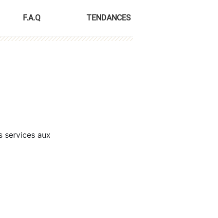
F.A.Q
TENDANCES
s services aux