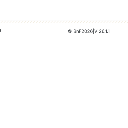
e
© BnF
2026
|
V 26.1.1