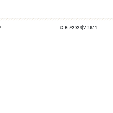
e
© BnF
2026
|
V 26.1.1