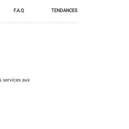
F.A.Q
TENDANCES
s services aux