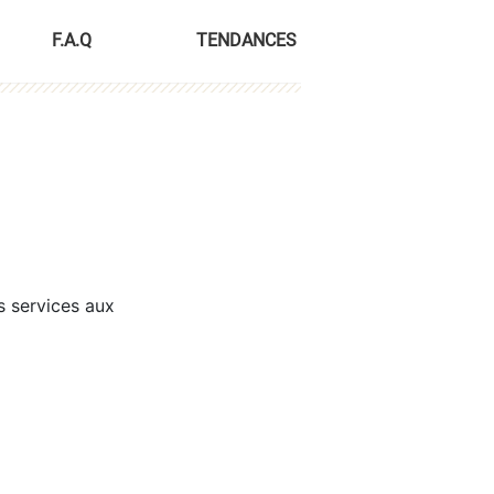
F.A.Q
TENDANCES
s services aux