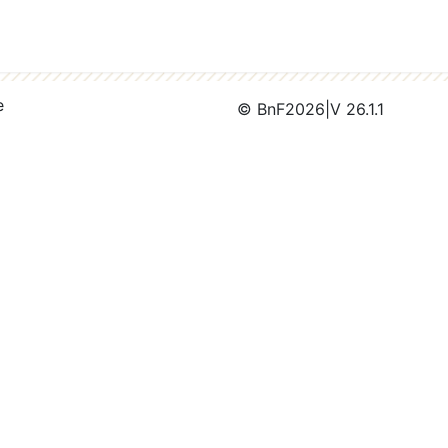
e
© BnF
2026
|
V 26.1.1