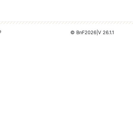
e
© BnF
2026
|
V 26.1.1