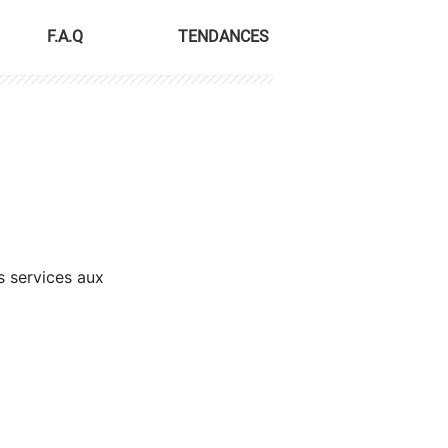
F.A.Q
TENDANCES
s services aux