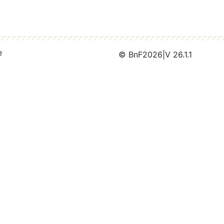
e
© BnF
2026
|
V 26.1.1