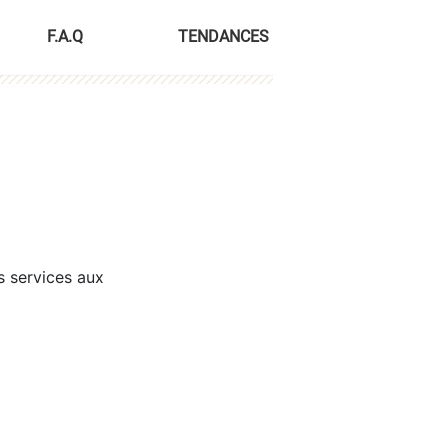
F.A.Q
TENDANCES
s services aux