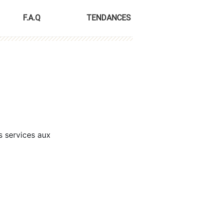
F.A.Q
TENDANCES
s services aux