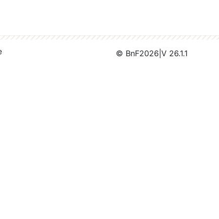
e
© BnF
2026
|
V 26.1.1