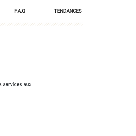
F.A.Q
TENDANCES
s services aux