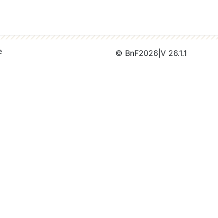
e
© BnF
2026
|
V 26.1.1