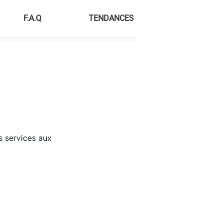
F.A.Q
TENDANCES
s services aux