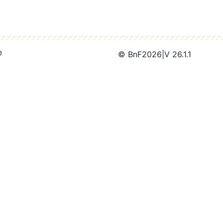
e
© BnF
2026
|
V 26.1.1