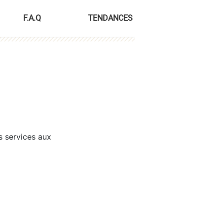
F.A.Q
TENDANCES
s services aux