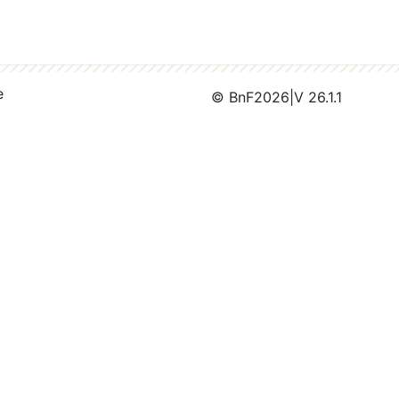
e
© BnF
2026
|
V 26.1.1