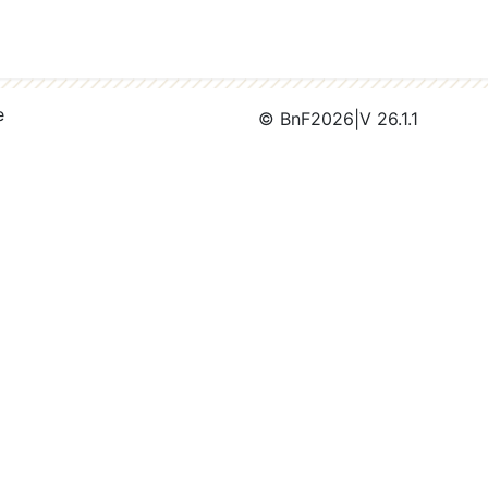
e
© BnF
2026
|
V 26.1.1