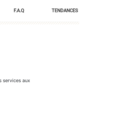
F.A.Q
TENDANCES
s services aux