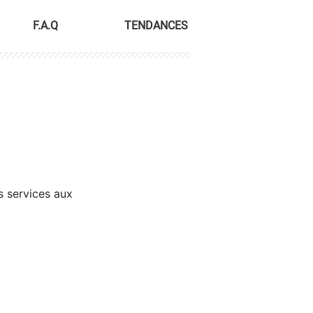
F.A.Q
TENDANCES
s services aux