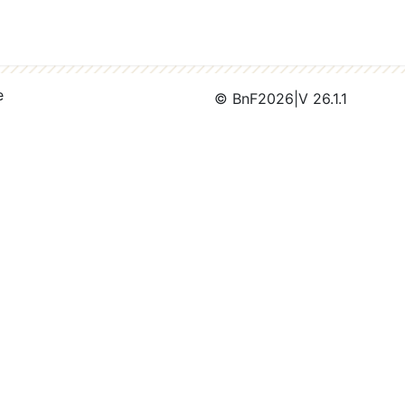
e
© BnF
2026
|
V 26.1.1