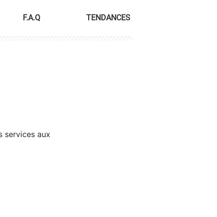
F.A.Q
TENDANCES
s services aux