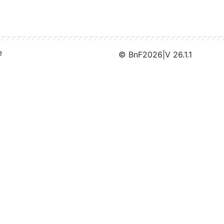
e
© BnF
2026
|
V 26.1.1