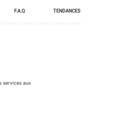
F.A.Q
TENDANCES
s services aux