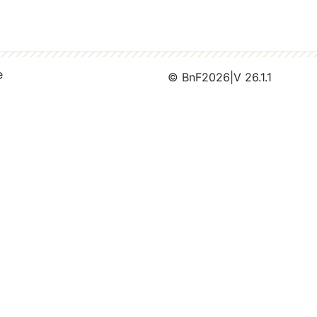
e
© BnF
2026
|
V 26.1.1