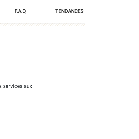
F.A.Q
TENDANCES
s services aux