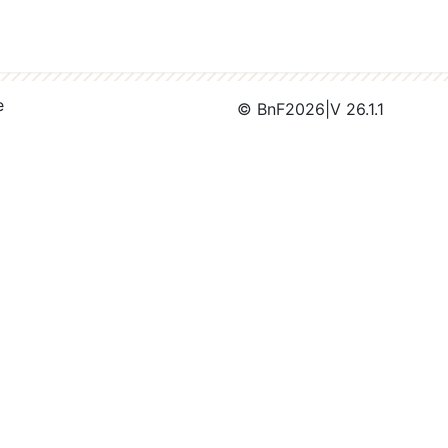
e
© BnF
2026
|
V 26.1.1