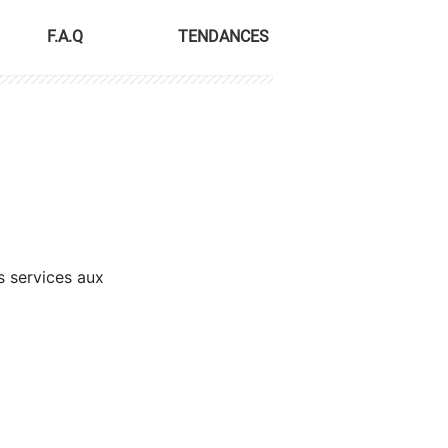
F.A.Q
TENDANCES
s services aux