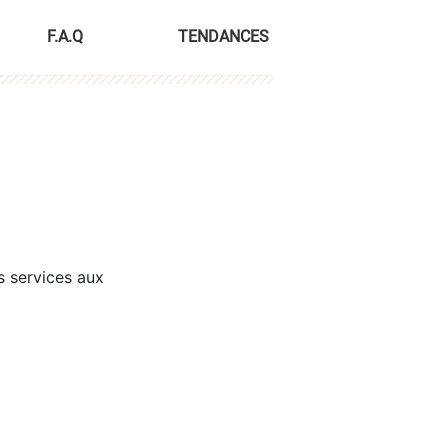
F.A.Q
TENDANCES
s services aux