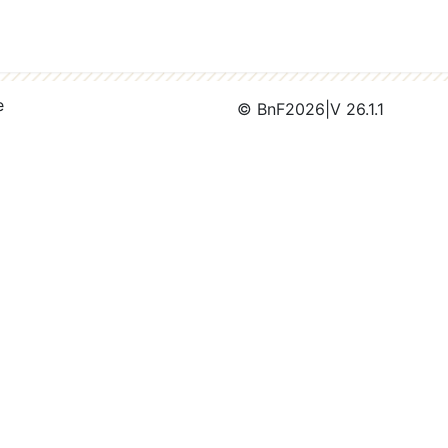
e
© BnF
2026
|
V 26.1.1