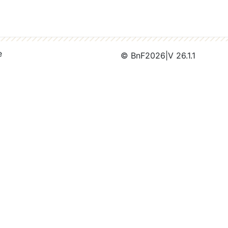
e
© BnF
2026
|
V 26.1.1