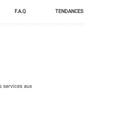
F.A.Q
TENDANCES
s services aux