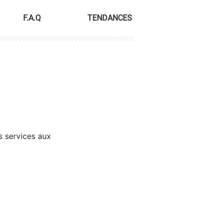
F.A.Q
TENDANCES
s services aux