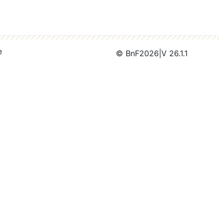
e
© BnF
2026
|
V 26.1.1