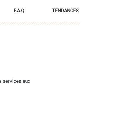
F.A.Q
TENDANCES
s services aux