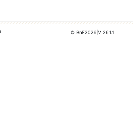
e
© BnF
2026
|
V 26.1.1