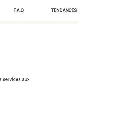
F.A.Q
TENDANCES
s services aux