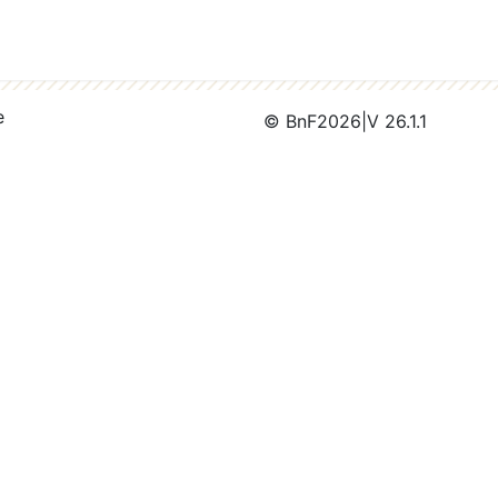
e
© BnF
2026
|
V 26.1.1