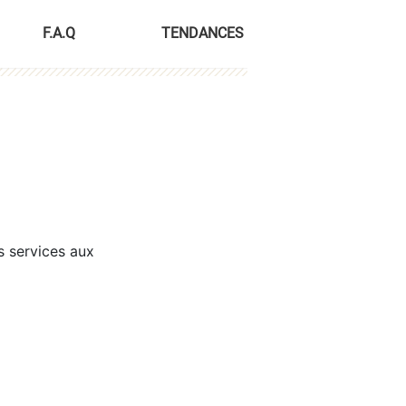
F.A.Q
TENDANCES
s services aux