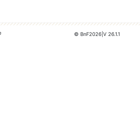
e
© BnF
2026
|
V 26.1.1