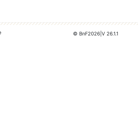
e
© BnF
2026
|
V 26.1.1