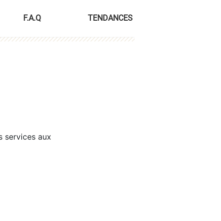
F.A.Q
TENDANCES
s services aux