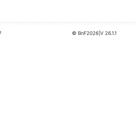
e
© BnF
2026
|
V 26.1.1