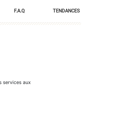
F.A.Q
TENDANCES
s services aux