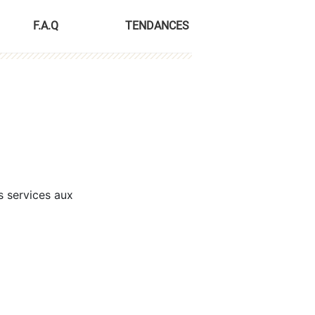
F.A.Q
TENDANCES
s services aux