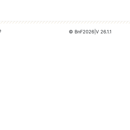
e
© BnF
2026
|
V 26.1.1