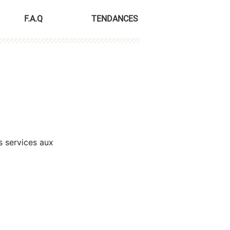
F.A.Q
TENDANCES
s services aux