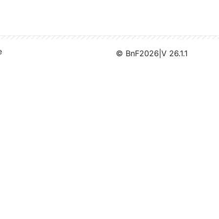
e
© BnF
2026
|
V 26.1.1