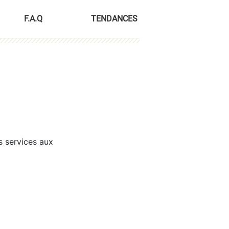
F.A.Q
TENDANCES
s services aux