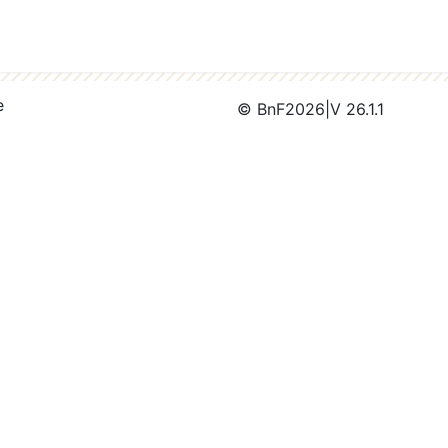
e
© BnF
2026
|
V 26.1.1