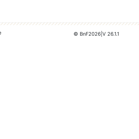
e
© BnF
2026
|
V 26.1.1