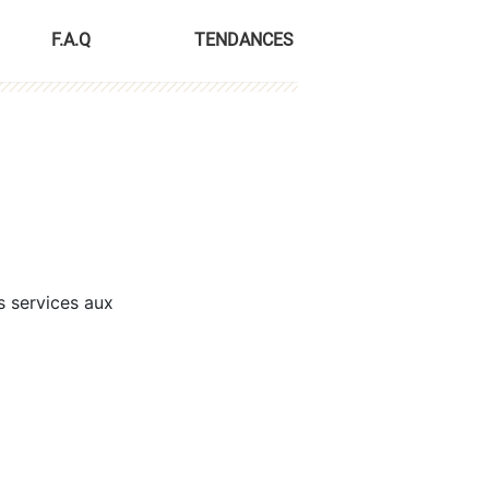
F.A.Q
TENDANCES
s services aux