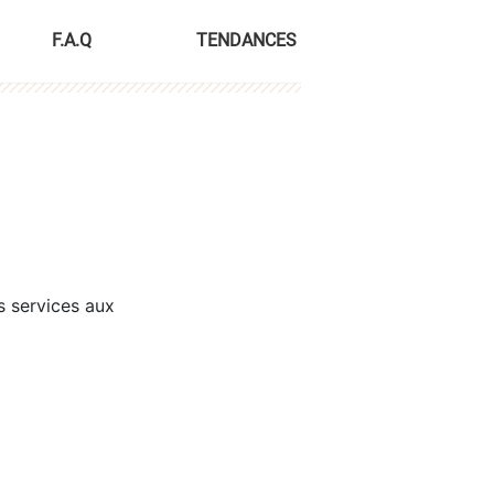
F.A.Q
TENDANCES
s services aux