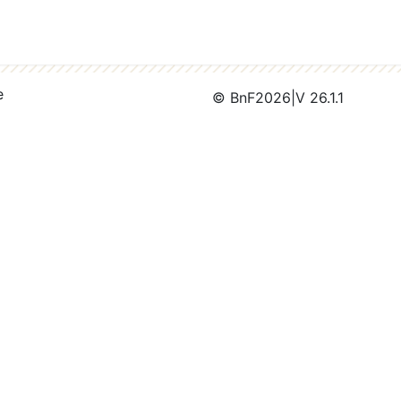
e
© BnF
2026
|
V 26.1.1