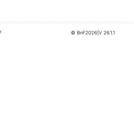
e
© BnF
2026
|
V 26.1.1