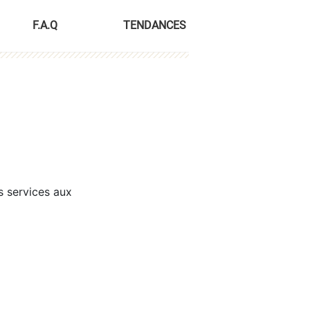
F.A.Q
TENDANCES
s services aux