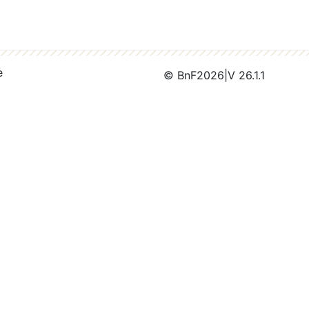
e
© BnF
2026
|
V 26.1.1