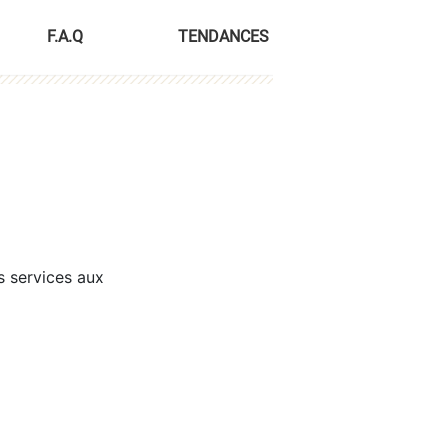
F.A.Q
TENDANCES
s services aux