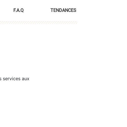
F.A.Q
TENDANCES
s services aux