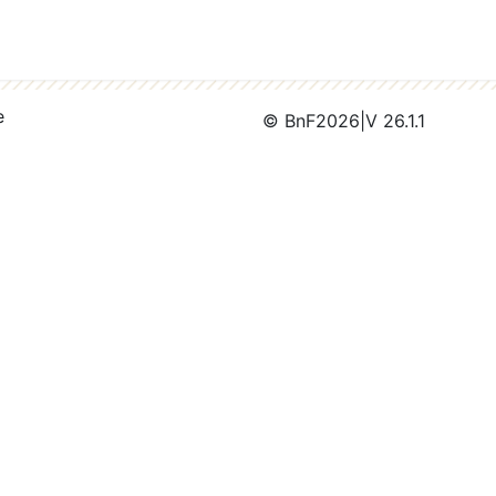
e
© BnF
2026
|
V 26.1.1