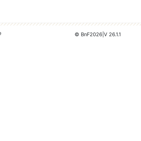
e
© BnF
2026
|
V 26.1.1