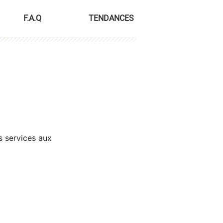
F.A.Q
TENDANCES
s services aux