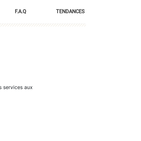
F.A.Q
TENDANCES
s services aux