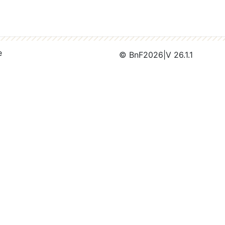
e
© BnF
2026
|
V 26.1.1