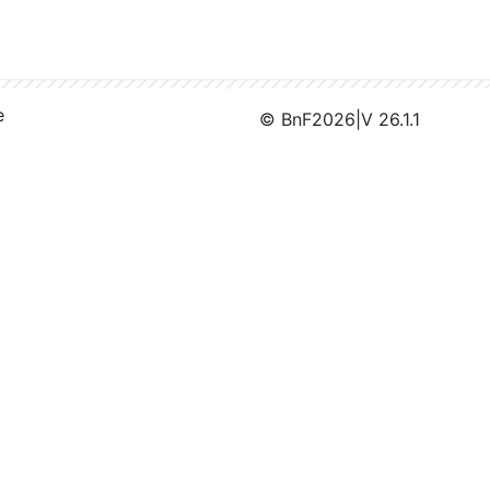
e
© BnF
2026
|
V 26.1.1