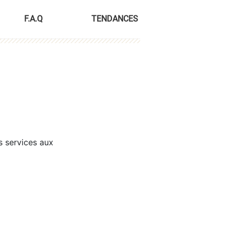
F.A.Q
TENDANCES
s services aux