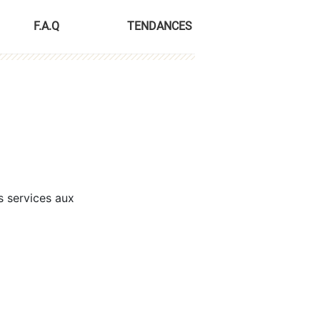
F.A.Q
TENDANCES
s services aux