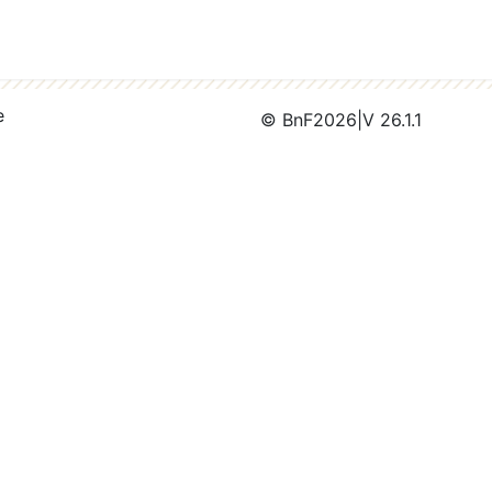
e
© BnF
2026
|
V 26.1.1