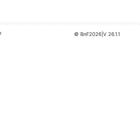
e
© BnF
2026
|
V 26.1.1