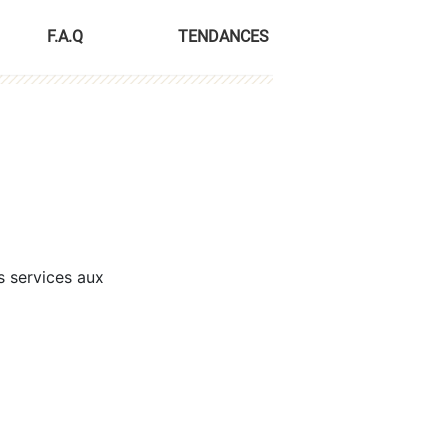
F.A.Q
TENDANCES
s services aux