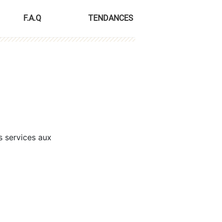
F.A.Q
TENDANCES
s services aux