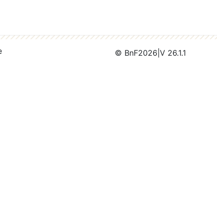
e
© BnF
2026
|
V 26.1.1