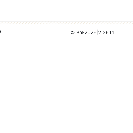
e
© BnF
2026
|
V 26.1.1