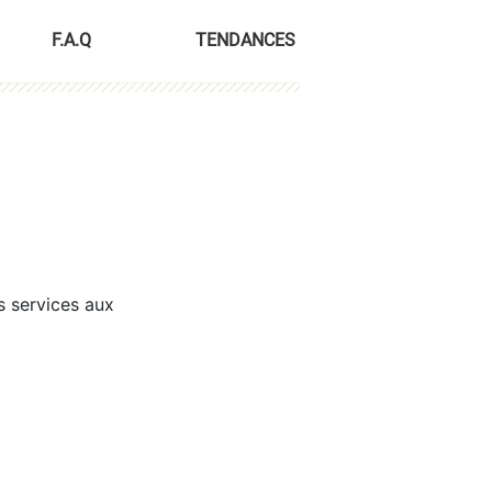
F.A.Q
TENDANCES
s services aux