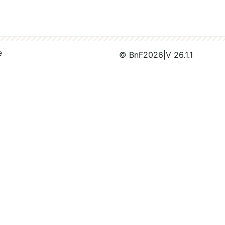
e
© BnF
2026
|
V 26.1.1