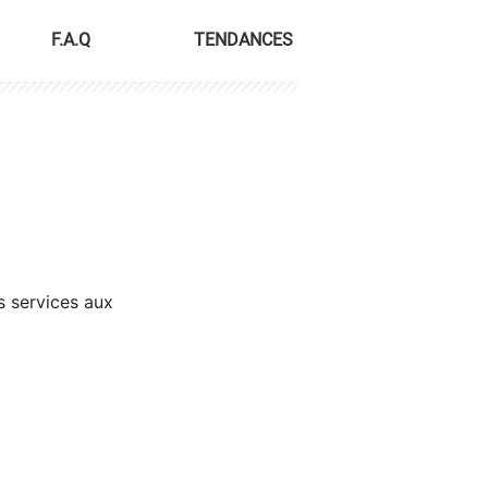
F.A.Q
TENDANCES
s services aux