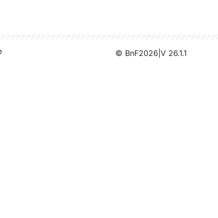
e
© BnF
2026
|
V 26.1.1