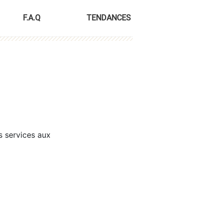
F.A.Q
TENDANCES
s services aux