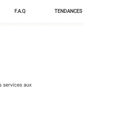
F.A.Q
TENDANCES
s services aux