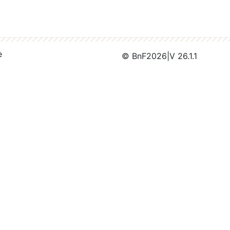
e
© BnF
2026
|
V 26.1.1