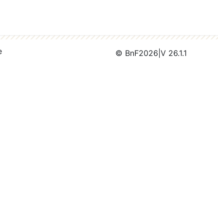
e
© BnF
2026
|
V 26.1.1