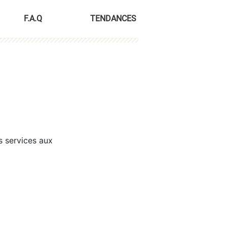
F.A.Q
TENDANCES
s services aux