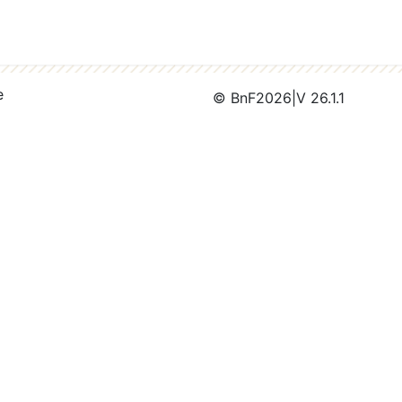
e
© BnF
2026
|
V 26.1.1