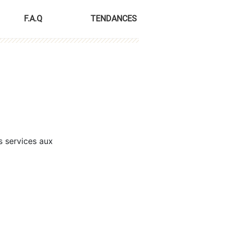
F.A.Q
TENDANCES
s services aux