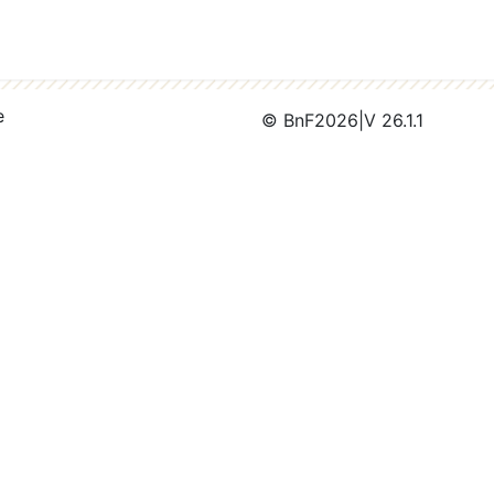
e
© BnF
2026
|
V 26.1.1