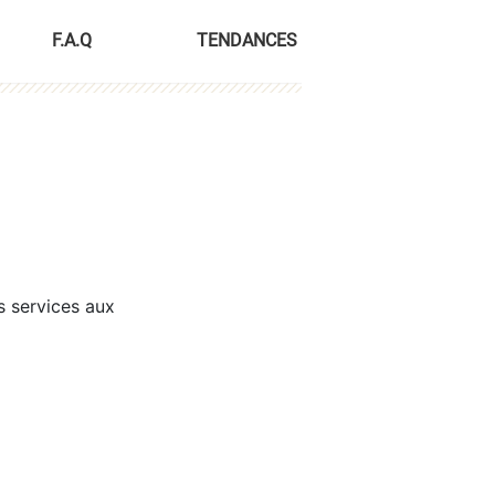
F.A.Q
TENDANCES
s services aux