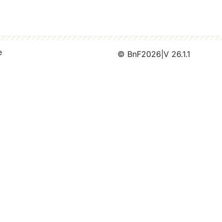
e
© BnF
2026
|
V 26.1.1