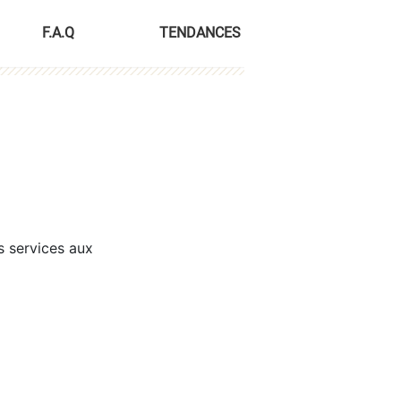
F.A.Q
TENDANCES
s services aux