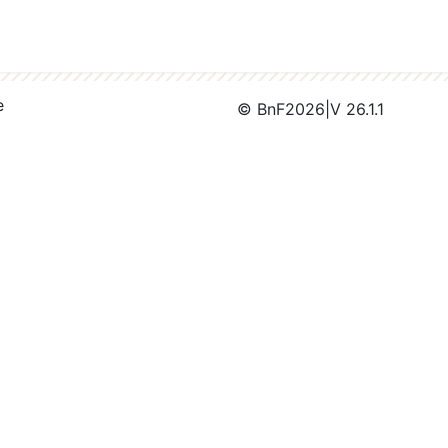
e
© BnF
2026
|
V 26.1.1