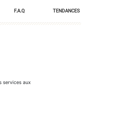
F.A.Q
TENDANCES
s services aux