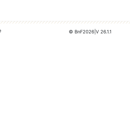
e
© BnF
2026
|
V 26.1.1