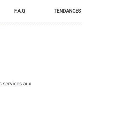
F.A.Q
TENDANCES
s services aux