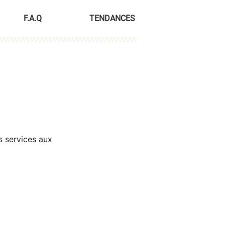
F.A.Q
TENDANCES
s services aux