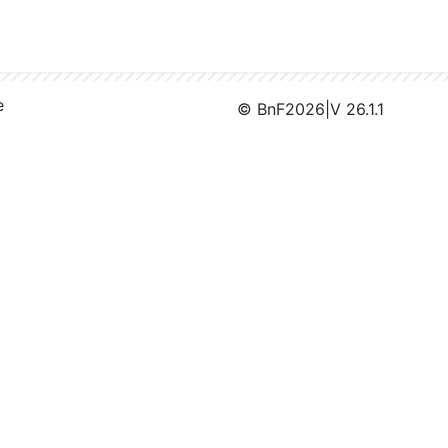
e
© BnF
2026
|
V 26.1.1